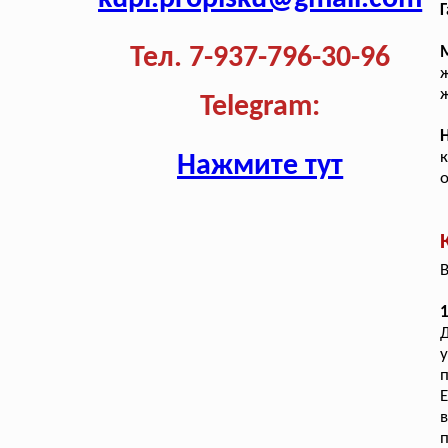
Г
Тел. 7-937-796-30-96
ж
ж
Telegram:
Нажмите тут
о
В
1
у
п
Е
в
п