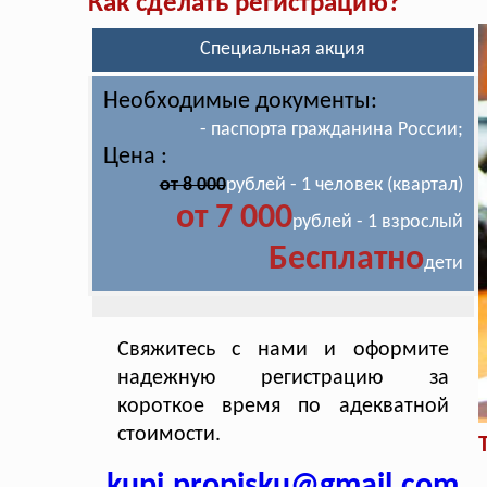
Как сделать регистрацию?
Специальная акция
Необходимые документы:
- паспорта гражданина России;
Цена :
от 8 000
рублей - 1 человек (квартал)
от 7 000
рублей - 1 взрослый
Бесплатно
дети
Свяжитесь с нами и оформите
надежную регистрацию за
короткое время по адекватной
стоимости.
kupi.propisku@gmail.com