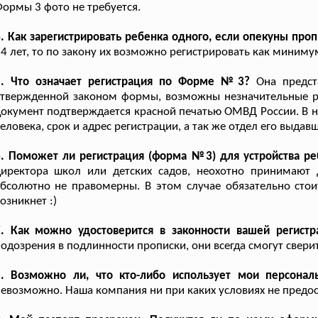
ормы 3 фото не требуется.
. Как зарегистрировать ребенка одного, если опекуны про
4 лет, то по закону их возможно регистрировать как минимум
5. Что означает регистрация по Форме №3?
Она предста
утвержденной законом формы, возможны незначительные р
окумент подтверждается красной печатью ОМВД России. В н
еловека, срок и адрес регистрации, а так же отдел его выдав
. Поможет ли регистрация (форма №3) для устройства ре
директора школ или детских садов, неохотно принимают
бсолютно не правомерны. В этом случае обязательно сто
озникнет :)
7. Как можно удостоверится в законности вашей регистр
одозрения в подлинности прописки, они всегда смогут свери
8. Возможно ли, что кто-либо использует мои персона
евозможно. Наша компания ни при каких условиях не предо