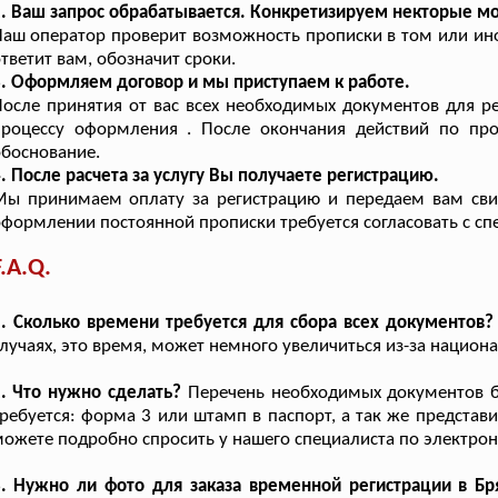
. Ваш запрос обрабатывается. Конкретизируем некторые м
аш оператор проверит возможность прописки в том или ин
тветит вам, обозначит сроки.
. Оформляем договор и мы приступаем к работе.
осле принятия от вас всех необходимых документов для р
процессу оформления . После окончания действий по пр
боснование.
. После расчета за услугу Вы получаете регистрацию.
ы принимаем оплату за регистрацию и передаем вам свид
формлении постоянной прописки требуется согласовать с с
F.A.Q.
. Сколько времени требуется для сбора всех документов?
лучаях, это время, может немного увеличиться из-за национ
. Что нужно сделать?
Перечень необходимых документов буд
ребуется: форма 3 или штамп в паспорт, а так же представ
ожете подробно спросить у нашего специалиста по электро
. Нужно ли фото для заказа временной регистрации в Бр