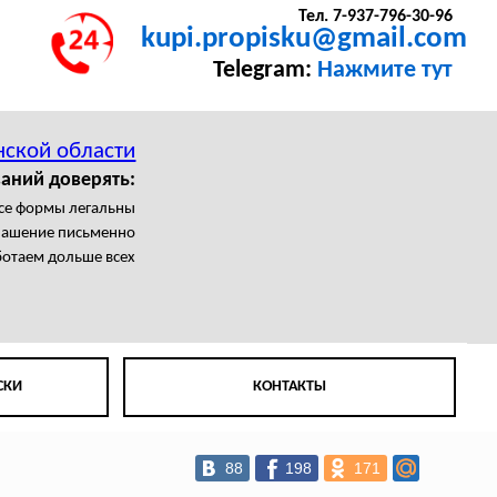
Тел. 7-937-796-30-96
kupi.propisku@gmail.com
Telegram:
Нажмите тут
нской области
аний доверять:
се формы легальны
лашение письменно
отаем дольше всех
СКИ
КОНТАКТЫ
88
198
171