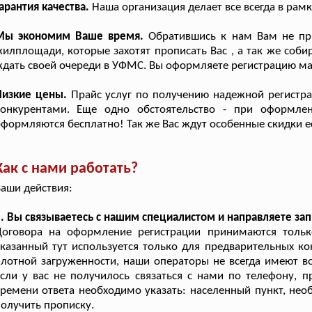
арантия качества.
Наша организация делает все всегда в рамк
Мы экономим Ваше время.
Обратившись к нам Вам не при
илплощади, которые захотят прописать Вас , а так же соб
дать своей очереди в УФМС. Вы оформляете регистрацию м
Низкие цены.
Прайс услуг по получению надежной регистра
конкурентами. Еще одно обстоятельство - при оформле
формляются бесплатно! Так же Вас ждут особенные скидки е
Как с нами работать?
аши действия:
. Вы связываетесь с нашим специалистом и направляете зап
Договора на оформление регистрации принимаются тольк
казанный тут используется только для предварительных ко
лотной загруженности, наши операторы не всегда имеют в
сли у вас не получилось связаться с нами по телефону, 
ремени ответа необходимо указать: населенный пункт, не
олучить прописку.